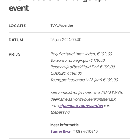
event
TVVL Woerden
LOCATIE
25 juni 2024 09:30
DATUM
Regulier tarief (niet-leden) € 199,00
PRIJS
Verwante verenigingen € 179,00
Persoonlijk of bedrijfslid TVVL € 169,00
Lid DGBC € 169,00
Young professionals (<26 jaar) € 169,00
Alle vermelde prijzen zijn excl. 21% BTW. Op
deelname aan onze bijeenkomsten zijn
onze
algemene voorwaarden
van
toepassing.
Meer informatie
Sanne Even
, T 088 4010640