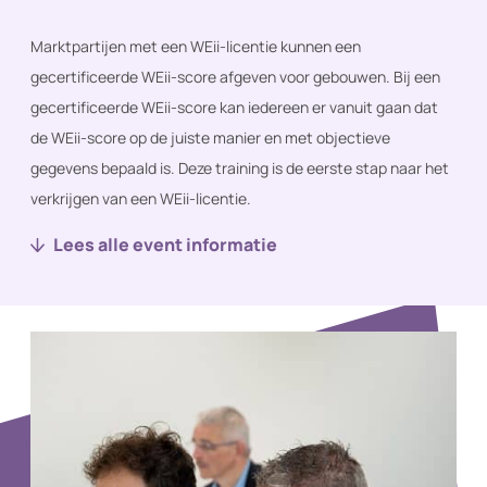
Nieuws
Marktpartijen met een WEii-licentie kunnen een
gecertificeerde WEii-score afgeven voor gebouwen. Bij een
Over ons
gecertificeerde WEii-score kan iedereen er vanuit gaan dat
Techniek2Day
de WEii-score op de juiste manier en met objectieve
gegevens bepaald is. Deze training is de eerste stap naar het
Contact
verkrijgen van een WEii-licentie.
Inloggen
Lees alle event informatie
WORD LID VAN TVVL