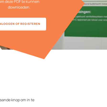
om deze PDF te kunnen
downloaden.
NLOGGEN OF REGISTEREN
taande knop om in te