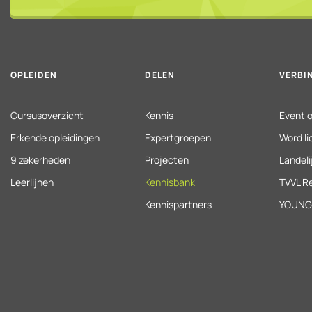
OPLEIDEN
DELEN
VERBI
Cursusoverzicht
Kennis
Event o
Erkende opleidingen
Expertgroepen
Word l
9 zekerheden
Projecten
Landel
Leerlijnen
Kennisbank
TVVL Re
Kennispartners
YOUNG