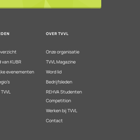
NDEN
OVER TVVL
verzicht
Onze organisatie
id van KUBR
TVVL Magazine
ijke evenementen
Word lid
gio’s
Bedrijfsleden
 TVVL
REHVA Studenten
Competition
Werken bij TVVL
Contact