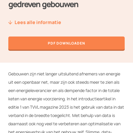
gedreven gebouwen
Nieuws
Lees alle informatie
Over ons
Techniek2Day
PDF DOWNLOADEN
Contact
Inloggen
Gebouwen zijn niet langer uitsluitend afnemers van energie
uit een openbaar net, maar zijn ook steeds meer te zien als
een energieleverancier en als dempende factor in de totale
WORD LID VAN TVVL
keten van energie voorziening. In het introductieartikel in
editie 1 van TVVL magazine 2023 is het gebruik van data in dat
verband in de breedte toegelicht. Met behulp van data is
daarnaast ook nog veel te verbeteren aan optimalisatie van
het energieverbruik van het gebouw zelf. Slimme, data-