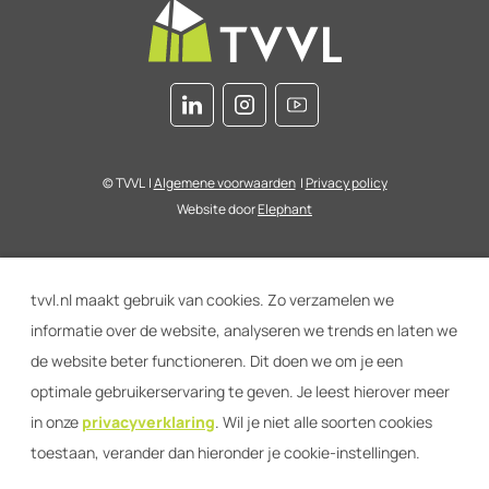
© TVVL
|
Algemene voorwaarden
|
Privacy policy
Website door
Elephant
tvvl.nl maakt gebruik van cookies. Zo verzamelen we
informatie over de website, analyseren we trends en laten we
de website beter functioneren. Dit doen we om je een
optimale gebruikerservaring te geven. Je leest hierover meer
in onze
privacyverklaring
. Wil je niet alle soorten cookies
toestaan, verander dan hieronder je cookie-instellingen.