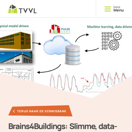
Bekijk
Menu
Opleiden
Cursussen
Delen
Kennis
Ontmoeten
Evenementen
TERUG NAAR DE KENNISBANK
YOUNG TVVL
Brains4Buildings: Slimme, data-
Magazine