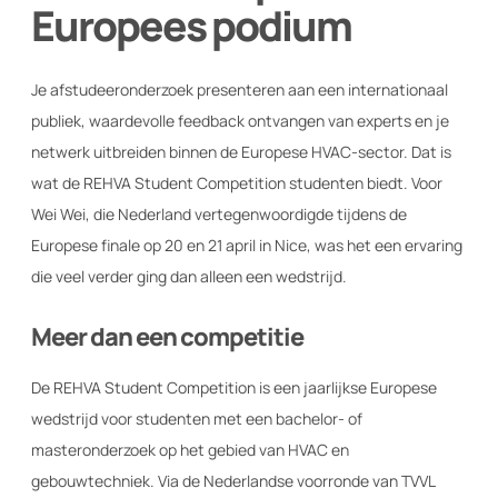
Europees podium
Nieuws
Over ons
Je afstudeeronderzoek presenteren aan een internationaal
publiek, waardevolle feedback ontvangen van experts en je
Techniek2Day
netwerk uitbreiden binnen de Europese HVAC-sector. Dat is
wat de REHVA Student Competition studenten biedt. Voor
Contact
Wei Wei, die Nederland vertegenwoordigde tijdens de
Inloggen
Europese finale op 20 en 21 april in Nice, was het een ervaring
die veel verder ging dan alleen een wedstrijd.
Meer dan een competitie
WORD LID VAN TVVL
De REHVA Student Competition is een jaarlijkse Europese
wedstrijd voor studenten met een bachelor- of
masteronderzoek op het gebied van HVAC en
gebouwtechniek. Via de Nederlandse voorronde van TVVL