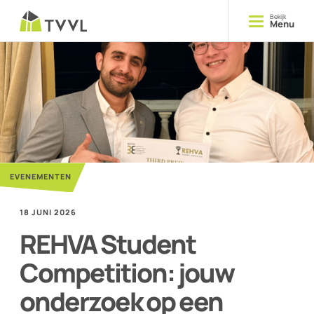
Bekijk
Menu
Opleiden
Cursussen
Delen
Kennis
EVENEMENTEN
Ontmoeten
Evenementen
18 JUNI 2026
REHVA Student
Competition: jouw
YOUNG TVVL
onderzoek op een
Magazine