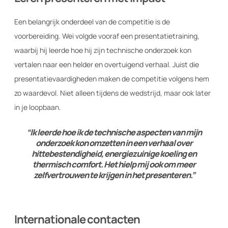
Een belangrijk onderdeel van de competitie is de
voorbereiding. Wei volgde vooraf een presentatietraining,
waarbij hij leerde hoe hij zijn technische onderzoek kon
vertalen naar een helder en overtuigend verhaal. Juist die
presentatievaardigheden maken de competitie volgens hem
zo waardevol. Niet alleen tijdens de wedstrijd, maar ook later
in je loopbaan.
“Ik leerde hoe ik de technische aspecten van mijn
onderzoek kon omzetten in een verhaal over
hittebestendigheid, energiezuinige koeling en
thermisch comfort. Het hielp mij ook om meer
zelfvertrouwen te krijgen in het presenteren.”
Internationale contacten