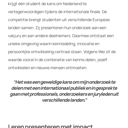
krijgt één student de kans om Nederland te
vertegenwoordigen tijdens de internationale finale. De
competitie brengt studenten uit verschillende Europese
landen samen. Zij presenteren hun onderzoek aan een
vakjury en aan andere deelnemers. Daarmee ontstaat een
unieke omgeving waarin kennisdeling, innovatie en
persoonlijke ontwikkeling centraal staan. Volgens Wei zit de
waarde vooral in de combinatie van kennis delen, jezelf
ontwikkelen en nieuwe mensen ontmoeten.
“Het was een geweldige kans om mijn onderzoek te
delen met een internationaal publiek en in gesprek te
gaan met professionals, onderzoekers en juryleden uit
verschillende landen.”
Leren presenteren met impact