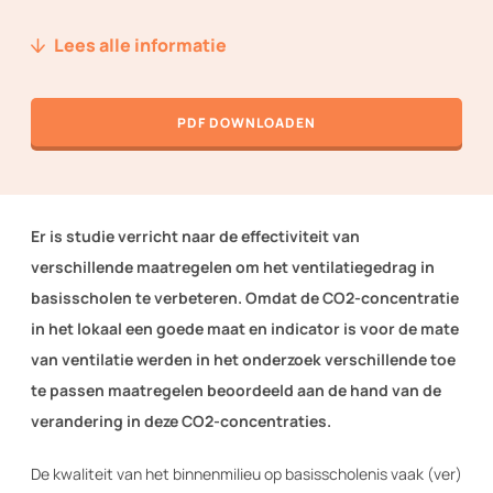
Nieuws
Lees alle informatie
Over ons
PDF DOWNLOADEN
Techniek2Day
Contact
Er is studie verricht naar de effectiviteit van
Inloggen
verschillende maatregelen om het ventilatiegedrag in
basisscholen te verbeteren. Omdat de CO2-concentratie
in het lokaal een goede maat en indicator is voor de mate
WORD LID VAN TVVL
van ventilatie werden in het onderzoek verschillende toe
te passen maatregelen beoordeeld aan de hand van de
verandering in deze CO2-concentraties.
De kwaliteit van het binnenmilieu op basisscholen
is vaak (ver)