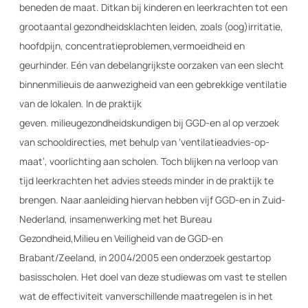
beneden de maat. Dit
kan bij kinderen en leerkrachten tot een
groot
aantal gezondheidsklachten leiden, zoals (oog)
irritatie,
hoofdpijn, concentratieproblemen,
vermoeidheid en
geurhinder. Eén van de
belangrijkste oorzaken van een slecht
binnenmilieu
is de aanwezigheid van een gebrekkige
ventilatie
van de lokalen. In de praktijk
geven.
milieugezondheidskundigen bij GGD-en al
op verzoek
van schooldirecties, met behulp
van ‘ventilatieadvies-op-
maat’, voorlichting
aan scholen. Toch blijken na verloop van
tijd
leerkrachten het advies steeds minder in de
praktijk te
brengen. Naar aanleiding hiervan
hebben vijf GGD-en in Zuid-
Nederland, in
samenwerking met het Bureau
Gezondheid,
Milieu en Veiligheid van de GGD-en
Brabant/
Zeeland, in 2004/2005 een onderzoek gestart
op
basisscholen. Het doel van deze studie
was om vast te stellen
wat de effectiviteit van
verschillende maatregelen is in het