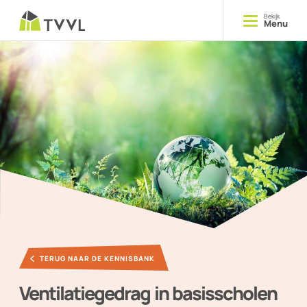
Bekijk
Menu
Opleiden
Cursussen
Delen
Kennis
Ontmoeten
Evenementen
TERUG NAAR DE KENNISBANK
YOUNG TVVL
Ventilatiegedrag in basisscholen
Magazine