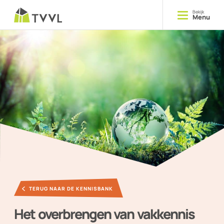
Bekijk
Menu
Opleiden
Cursussen
Delen
Kennis
Ontmoeten
Evenementen
TERUG NAAR DE KENNISBANK
YOUNG TVVL
Het overbrengen van vakkennis
Magazine