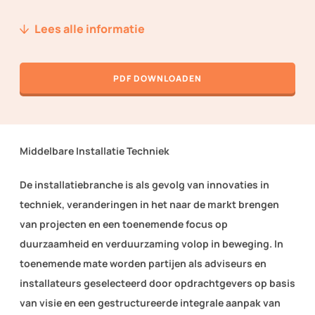
Nieuws
Lees alle informatie
Over ons
PDF DOWNLOADEN
Techniek2Day
Contact
Middelbare Installatie Techniek
Inloggen
De installatiebranche is als gevolg van innovaties in
techniek, veranderingen in het naar de markt brengen
WORD LID VAN TVVL
van projecten en een toenemende focus op
duurzaamheid en verduurzaming volop in beweging. In
toenemende mate worden partijen als adviseurs en
installateurs geselecteerd door opdrachtgevers op basis
van visie en een gestructureerde integrale aanpak van