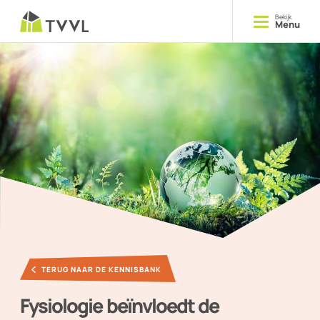
Bekijk
Menu
Opleiden
Cursussen
Delen
Kennis
Ontmoeten
Evenementen
TERUG NAAR DE KENNISBANK
YOUNG TVVL
Fysiologie beïnvloedt de
Magazine