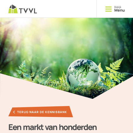
Bekijk
Menu
Opleiden
Cursussen
Delen
Kennis
Ontmoeten
Evenementen
TERUG NAAR DE KENNISBANK
YOUNG TVVL
Een markt van honderden
Magazine